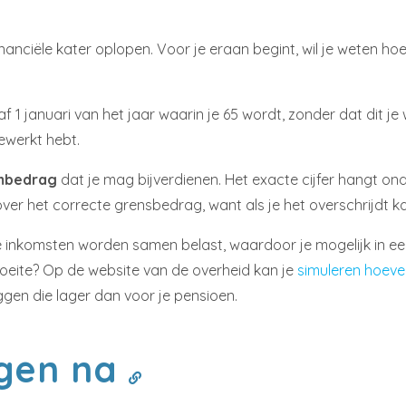
inanciële kater oplopen. Voor je eraan begint, wil je weten h
f 1 januari van het jaar waarin je 65 wordt, zonder dat dit je 
ewerkt hebt.
mbedrag
dat je mag bijverdienen. Het exacte cijfer hangt on
ver het correcte grensbedrag, want als je het overschrijdt k
 je inkomsten worden samen belast, waardoor je mogelijk in een 
e moeite? Op de website van de overheid kan je
simuleren hoeve
iggen die lager dan voor je pensioen.
ngen na