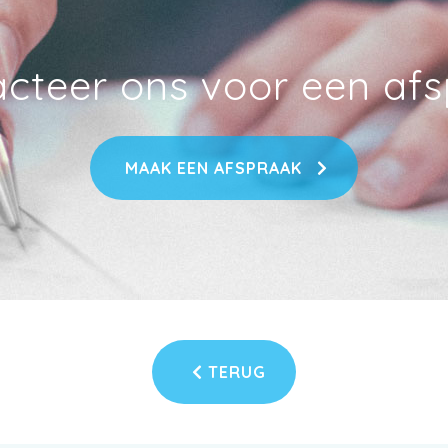
cteer ons voor een af
MAAK EEN AFSPRAAK
TERUG