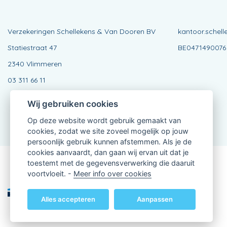
Verzekeringen Schellekens & Van Dooren BV
kantoor.schel
Statiestraat 47
BE0471490076
2340 Vlimmeren
03 311 66 11
Wij gebruiken cookies
Op deze website wordt gebruik gemaakt van
cookies, zodat we site zoveel mogelijk op jouw
persoonlijk gebruik kunnen afstemmen. Als je de
cookies aanvaardt, dan gaan wij ervan uit dat je
toestemt met de gegevensverwerking die daaruit
Verbonden Agent, BE0471490076
voortvloeit. -
Meer info over cookies
van KBC Verzekeringen nv
Professor Roger Van Overstraetenplein 2
3000 Leuven - Belgie
Alles accepteren
Aanpassen
BTW BE 0403.552.563 - RPR Leuven