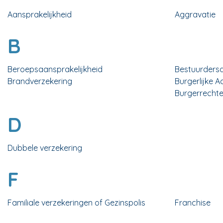
Aansprakelijkheid
Aggravatie
B
Beroepsaansprakelijkheid
Bestuurdersa
Brandverzekering
Burgerlijke A
Burgerrechtel
D
Dubbele verzekering
F
Familiale verzekeringen of Gezinspolis
Franchise