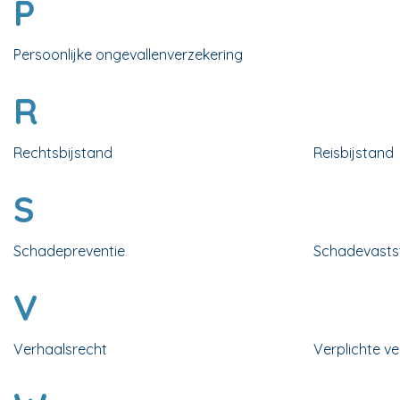
P
Persoonlijke ongevallenverzekering
R
Rechtsbijstand
Reisbijstand
S
Schadepreventie
Schadevastst
V
Verhaalsrecht
Verplichte v