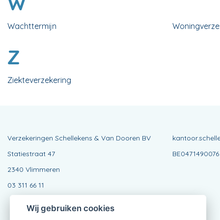
W
Wachttermijn
Woningverze
Z
Ziekteverzekering
Verzekeringen Schellekens & Van Dooren BV
kantoor.schel
Statiestraat 47
BE0471490076
2340 Vlimmeren
03 311 66 11
Wij gebruiken cookies