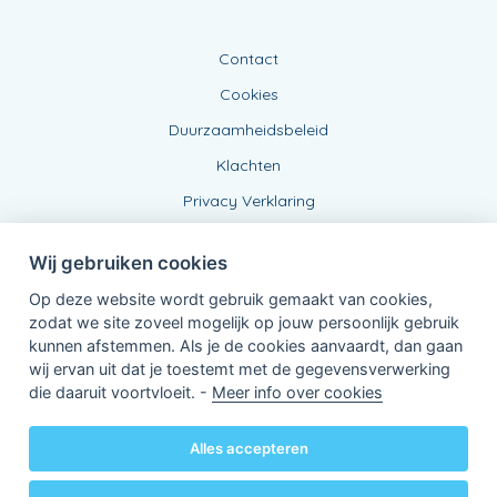
Contact
Cookies
Duurzaamheidsbeleid
Klachten
Privacy Verklaring
Wij gebruiken cookies
Op deze website wordt gebruik gemaakt van cookies,
zodat we site zoveel mogelijk op jouw persoonlijk gebruik
kunnen afstemmen. Als je de cookies aanvaardt, dan gaan
wij ervan uit dat je toestemt met de gegevensverwerking
Verbonden Agent, BE0471490076
die daaruit voortvloeit. -
Meer info over cookies
van KBC Verzekeringen nv
Professor Roger Van Overstraetenplein 2
3000 Leuven - Belgie
Alles accepteren
BTW BE 0403.552.563 - RPR Leuven
Powered by
KBC-Agent
(
versie 3.21.0
)