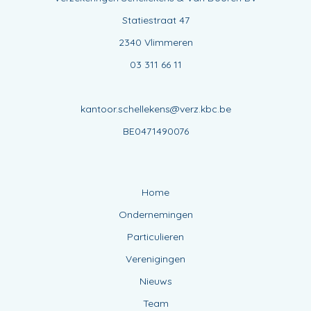
Statiestraat 47
2340 Vlimmeren
03 311 66 11
kantoor.schellekens@verz.kbc.be
BE0471490076
Home
Ondernemingen
Particulieren
Verenigingen
Nieuws
Team