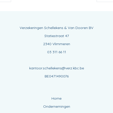
Verzekeringen Schellekens & Van Dooren BV
Statiestraat 47
2340 Vlimmeren
03 311 66 11
kantoor.schellekens@verz.kbc.be
BE0471490076
Home
Ondernemingen