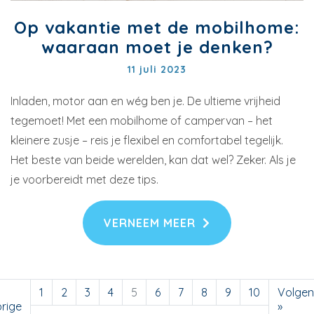
Op vakantie met de mobilhome:
waaraan moet je denken?
11 juli 2023
Inladen, motor aan en wég ben je. De ultieme vrijheid
tegemoet! Met een mobilhome of campervan – het
kleinere zusje – reis je flexibel en comfortabel tegelijk.
Het beste van beide werelden, kan dat wel? Zeker. Als je
je voorbereidt met deze tips.
VERNEEM MEER
1
2
3
4
5
6
7
8
9
10
Volge
rige
»