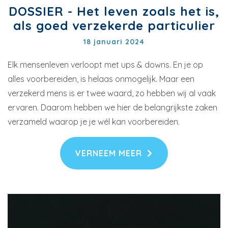
DOSSIER - Het leven zoals het is,
als goed verzekerde particulier
18 januari 2024
Elk mensenleven verloopt met ups & downs. En je op
alles voorbereiden, is helaas onmogelijk. Maar een
verzekerd mens is er twee waard, zo hebben wij al vaak
ervaren. Daarom hebben we hier de belangrijkste zaken
verzameld waarop je je wél kan voorbereiden.
VERNEEM MEER