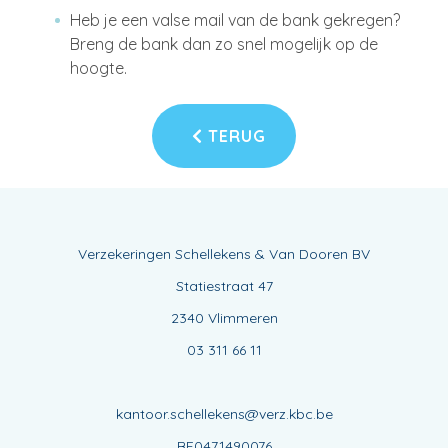
Heb je een valse mail van de bank gekregen?
Breng de bank dan zo snel mogelijk op de
hoogte.
TERUG
Verzekeringen Schellekens & Van Dooren BV
Statiestraat 47
2340 Vlimmeren
03 311 66 11
kantoor.schellekens@verz.kbc.be
BE0471490076