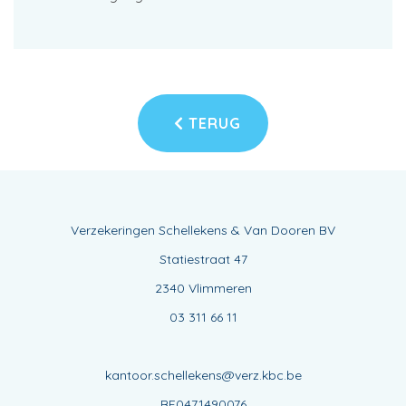
TERUG
Verzekeringen Schellekens & Van Dooren BV
Statiestraat 47
2340 Vlimmeren
03 311 66 11
kantoor.schellekens@verz.kbc.be
BE0471490076